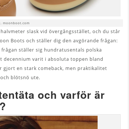
t. moonboot.com
halvmeter slask vid övergångsstället, och du står
oon Boots och ställer dig den avgörande frågan:
frågan ställer sig hundratusentals polska
ett decennium varit i absoluta toppen bland
 gjort en stark comeback, men praktikalitet
C och blötsnö ute.
entäta och varför är
t?