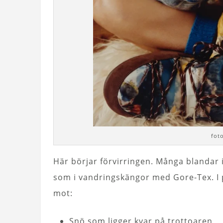
fot
Här börjar förvirringen. Många blandar 
som i vandringskängor med Gore-Tex. I p
mot:
Snö som ligger kvar på trottoaren