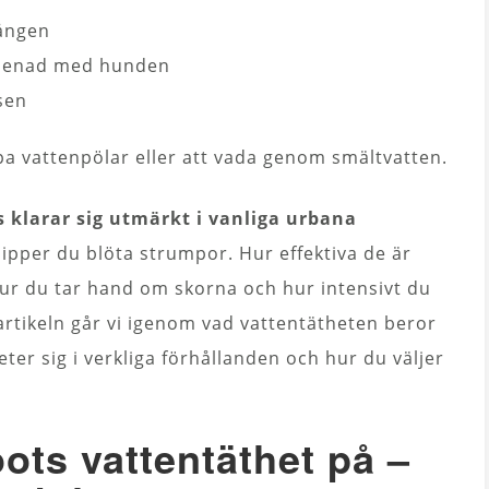
ången
omenad med hunden
tsen
upa vattenpölar eller att vada genom smältvatten.
s klarar sig utmärkt i vanliga urbana
slipper du blöta strumpor. Hur effektiva de är
hur du tar hand om skorna och hur intensivt du
artikeln går vi igenom vad vattentätheten beror
ter sig i verkliga förhållanden och hur du väljer
ts vattentäthet på –