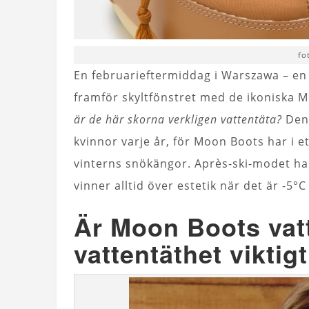
fo
En februarieftermiddag i Warszawa – en 
framför skyltfönstret med de ikoniska M
är de här skorna verkligen vattentäta?
Den 
kvinnor varje år, för Moon Boots har i 
vinterns snökängor. Après-ski-modet har
vinner alltid över estetik när det är -5°
Är Moon Boots vatt
vattentäthet viktig