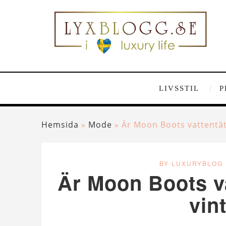
LIVSSTIL
P
Hemsida
»
Mode
»
Är Moon Boots vattentäta
BY LUXURYBLOG
Är Moon Boots vat
vin