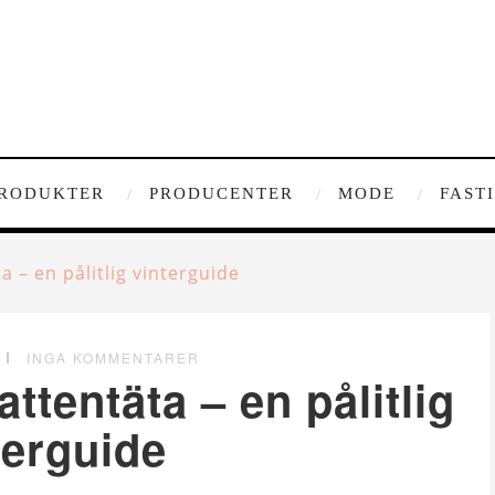
RODUKTER
PRODUCENTER
MODE
FAST
 – en pålitlig vinterguide
INGA KOMMENTARER
tentäta – en pålitlig
terguide