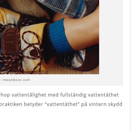
o: moonboot.com
ihop vattentålighet med fullständig vattentäthet
raktiken betyder “vattentäthet” på vintern skydd