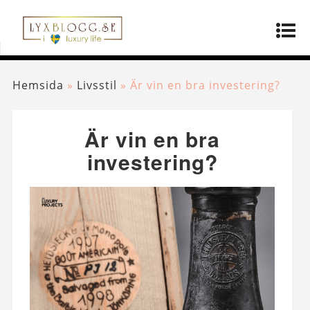
Hemsida
»
Livsstil
»
Är vin en bra investering?
Är vin en bra
investering?