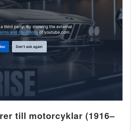
 a third party. By showing the external
erms and conditions
of youtube.com.
deo
Don't ask again
rer till motorcyklar (1916–