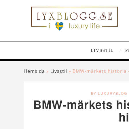
LIVSSTIL
P
Hemsida
»
Livsstil
»
BMW-märkets historia 
BY LUXURYBLOG
BMW-märkets his
h