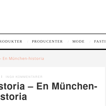
RODUKTER
PRODUCENTER
MODE
FAST
– En München-historia
INGA KOMMENTARER
toria – En München-
istoria