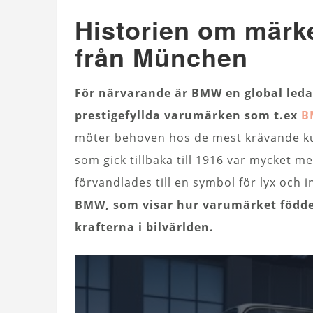
Historien om mär
från München
För närvarande är BMW en global led
prestigefyllda varumärken som t.ex
B
möter behoven hos de mest krävande ku
som gick tillbaka till 1916 var mycket 
förvandlades till en symbol för lyx och 
BMW, som visar hur varumärket föddes
krafterna i bilvärlden.