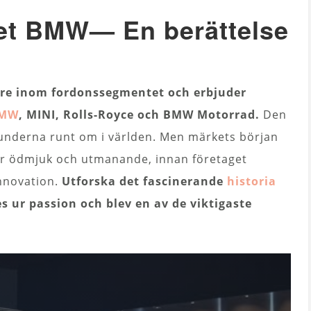
ket BMW
—
En berättelse
are inom fordonssegmentet och erbjuder
MW
, MINI, Rolls-Royce och BMW Motorrad.
Den
nderna runt om i världen. Men märkets början
mer ödmjuk och utmanande, innan företaget
innovation.
Utforska det fascinerande
historia
 ur passion och blev en av de viktigaste