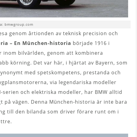
la: bmwgroup.com
esa genom årtionden av teknisk precision och
ria – En München-historia
började 1916 i
 inom bilvärlden, genom att kombinera
bb körning. Det var här, i hjärtat av Bayern, som
 synonymt med spetskompetens, prestanda och
flygplansmotorerna, via legendariska modeller
-serien och elektriska modeller, har BMW alltid
gt på vägen. Denna München-historia är inte bara
ng till den bilanda som driver förare runt om i
ttre.