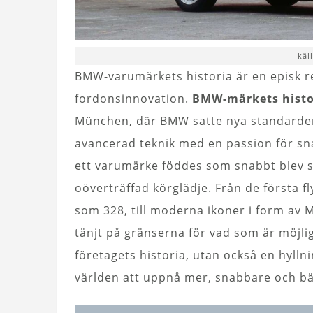
käl
BMW-varumärkets historia är en episk r
fordonsinnovation.
BMW-märkets histo
München, där BMW satte nya standarder
avancerad teknik med en passion för sna
ett varumärke föddes som snabbt blev
oöverträffad körglädje. Från de första 
som 328, till moderna ikoner i form av M
tänjt på gränserna för vad som är möjli
företagets historia, utan också en hyllni
världen att uppnå mer, snabbare och bä