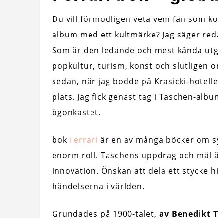
Du vill förmodligen veta vem fan som kom
album med ett kultmärke? Jag säger redan
Som är den ledande och mest kända utg
popkultur, turism, konst och slutligen 
sedan, när jag bodde på Krasicki-hotelle
plats. Jag fick genast tag i Taschen-alb
ögonkastet.
bok
Ferrari
är en av många böcker om s
enorm roll. Taschens uppdrag och mål ä
innovation. Önskan att dela ett stycke h
händelserna i världen.
Grundades på 1900-talet,
av Benedikt T