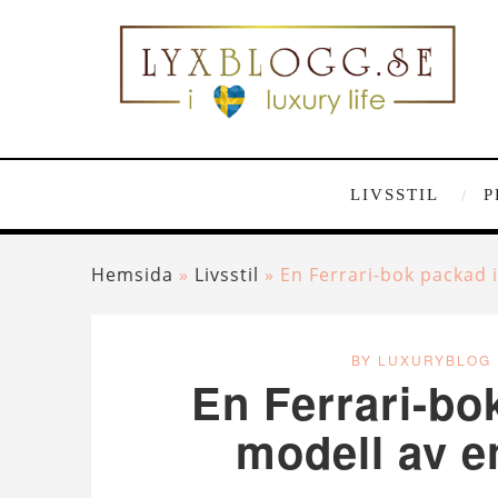
LIVSSTIL
P
Hemsida
»
Livsstil
»
En Ferrari-bok packad 
BY LUXURYBLOG
En Ferrari-bok
modell av e