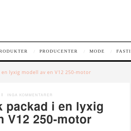
RODUKTER
PRODUCENTER
MODE
FAST
i en lyxig modell av en V12 250-motor
INGA KOMMENTARER
 packad i en lyxig
n V12 250-motor