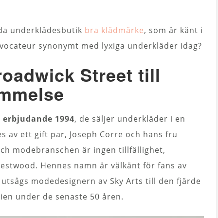
nda underklädesbutik
bra klädmärke
, som är känt i
rovocateur synonymt med lyxiga underkläder idag?
oadwick Street till
ömmelse
t erbjudande 1994
, de säljer underkläder i en
 av ett gift par, Joseph Corre och hans fru
ch modebranschen är ingen tillfällighet,
stwood. Hennes namn är välkänt för fans av
utsågs modedesignern av Sky Arts till den fjärde
nnien under de senaste 50 åren.