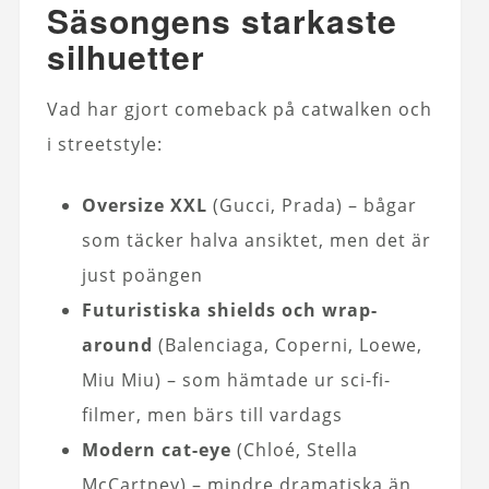
Säsongens starkaste
silhuetter
Vad har gjort comeback på catwalken och
i streetstyle:
Oversize XXL
(Gucci, Prada) – bågar
som täcker halva ansiktet, men det är
just poängen
Futuristiska shields och wrap-
around
(Balenciaga, Coperni, Loewe,
Miu Miu) – som hämtade ur sci-fi-
filmer, men bärs till vardags
Modern cat-eye
(Chloé, Stella
McCartney) – mindre dramatiska än