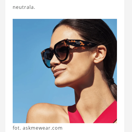
neutrala.
fot. askmewear.com