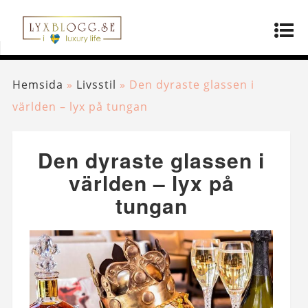
Hemsida
»
Livsstil
»
Den dyraste glassen i
världen – lyx på tungan
Den dyraste glassen i
världen – lyx på
tungan