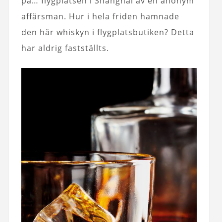
på… flygplatsen i Shanghai av en anonym
affärsman. Hur i hela friden hamnade
den här whiskyn i flygplatsbutiken? Detta
har aldrig fastställts.