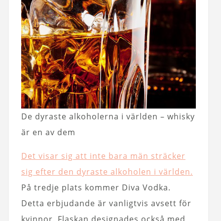
De dyraste alkoholerna i världen – whisky
är en av dem
Det visar sig att inte bara män sträcker
sig efter den dyraste alkoholen i världen.
På tredje plats kommer Diva Vodka.
Detta erbjudande är vanligtvis avsett för
kvinnor. Flaskan designades också med