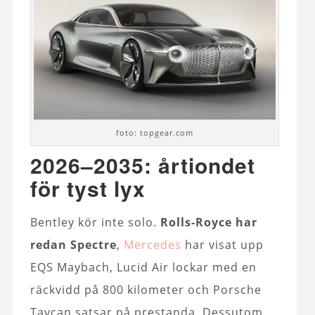
foto: topgear.com
2026–2035: årtiondet
för tyst lyx
Bentley kör inte solo.
Rolls-Royce har
redan Spectre
,
Mercedes
har visat upp
EQS Maybach, Lucid Air lockar med en
räckvidd på 800 kilometer och Porsche
Taycan satsar på prestanda. Dessutom