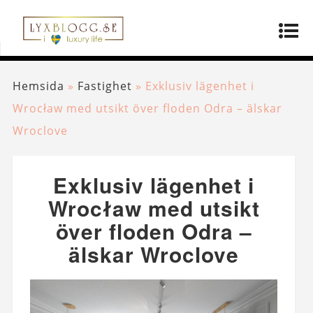
Hemsida
»
Fastighet
»
Exklusiv lägenhet i
Wrocław med utsikt över floden Odra – älskar
Wroclove
Exklusiv lägenhet i
Wrocław med utsikt
över floden Odra –
älskar Wroclove