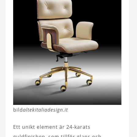
bild
altekitaliadesign.it
Ett unikt element är 24-karats
guldfinishen, som tillför glans och