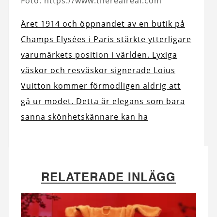
Foto: https://www.therealreal.com
Året 1914 och öppnandet av en butik på
Champs Elysées i Paris stärkte ytterligare
varumärkets position i världen. Lyxiga
väskor och resväskor signerade Loius
Vuitton kommer förmodligen aldrig att
gå ur modet. Detta är elegans som bara
sanna skönhetskännare kan ha
RELATERADE INLÄGG