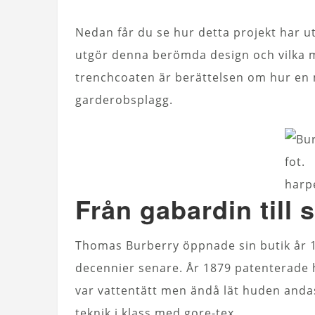
Nedan får du se hur detta projekt har u
utgör denna berömda design och vilka m
trenchcoaten är berättelsen om hur en m
garderobsplagg.
fot.
harp
Från gabardin till 
Thomas Burberry öppnade sin butik år 
decennier senare. År 1879 patenterade 
var vattentätt men ändå lät huden andas.
teknik i klass med gore-tex.