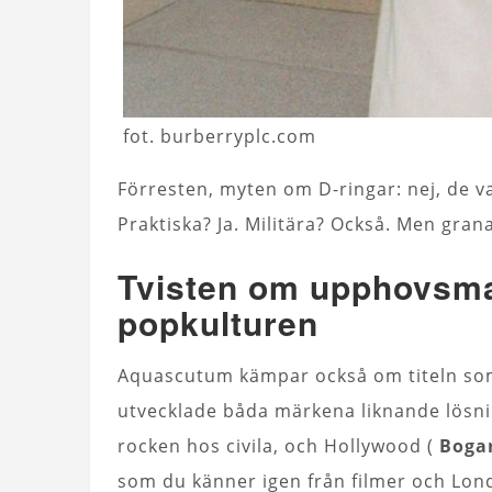
fot. burberryplc.com
Förresten, myten om D-ringar: nej, de v
Praktiska? Ja. Militära? Också. Men gran
Tvisten om upphovsma
popkulturen
Aquascutum kämpar också om titeln som 
utvecklade båda märkena liknande lösni
rocken hos civila, och Hollywood (
Boga
som du känner igen från filmer och Lon