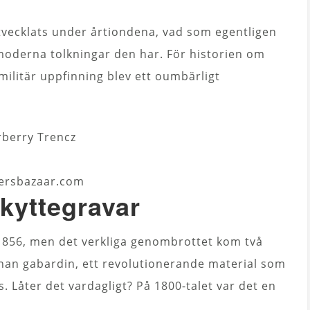
tvecklats under årtiondena, vad som egentligen
oderna tolkningar den har. För historien om
ilitär uppfinning blev ett oumbärligt
ersbazaar.com
skyttegravar
1856, men det verkliga genombrottet kom två
han gabardin, ett revolutionerande material som
 Låter det vardagligt? På 1800-talet var det en