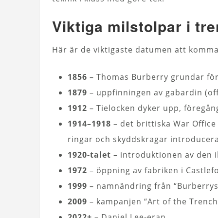
Viktiga milstolpar i t
Här är de viktigaste datumen att komma
1856
– Thomas Burberry grundar fö
1879
– uppfinningen av gabardin (off
1912
– Tielocken dyker upp, föregång
1914–1918
– det brittiska War Office 
ringar och skyddskragar introducer
1920-talet
– introduktionen av den 
1972
– öppning av fabriken i Castlef
1999
– namnändring från “Burberrys” 
2009
– kampanjen “Art of the Trench
2022+
– Daniel Lee-eran