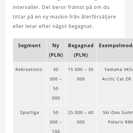
intervaller. Det beror främst på om du
tittar på en ny maskin från återförsäljare
eller letar efter något begagnat.
Segment
Ny
Begagnad
Exempelmode
(PLN)
(PLN)
Rekreations-
30
15 000 – 30
Yamaha VK5
000 –
000
Arctic Cat ZR
50
000
Sportiga
50
25 000 – 40
Ski-Doo Summ
000 –
000
Polaris RM
100