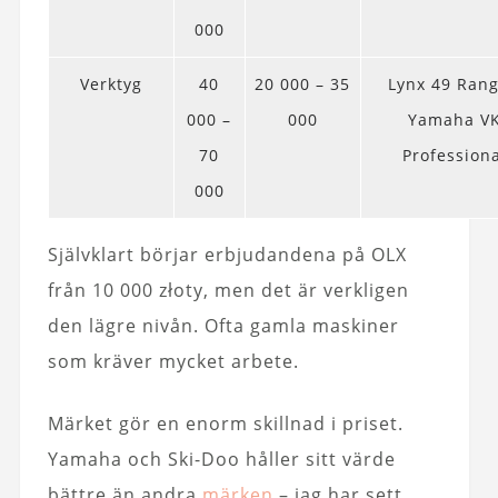
000
Verktyg
40
20 000 – 35
Lynx 49 Rang
000 –
000
Yamaha V
70
Profession
000
Självklart börjar erbjudandena på OLX
från 10 000 złoty, men det är verkligen
den lägre nivån. Ofta gamla maskiner
som kräver mycket arbete.
Märket gör en enorm skillnad i priset.
Yamaha och Ski-Doo håller sitt värde
bättre än andra
märken
– jag har sett