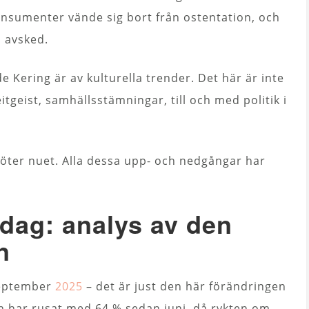
nsumenter vände sig bort från ostentation, och
s avsked.
 Kering är av kulturella trender. Det här är inte
eitgeist, samhällsstämningar, till och med politik i
 möter nuet. Alla dessa upp- och nedgångar har
idag: analys av den
n
september
2025
– det är just den här förändringen
en har rusat med 64 % sedan juni, då rykten om