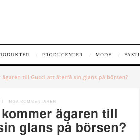
RODUKTER
PRODUCENTER
MODE
FAST
ägaren till Gucci att återfå sin glans på börsen?
INGA KOMMENTARER
 kommer ägaren till
 sin glans på börsen?