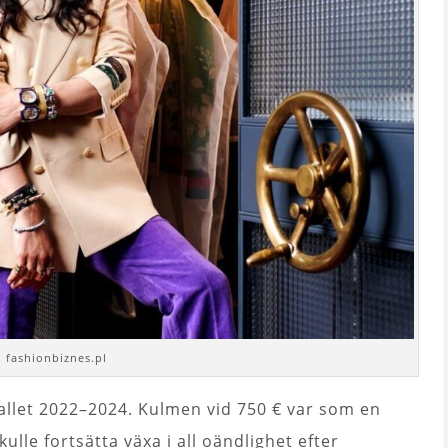
: fashionbiznes.pl
allet 2022–2024. Kulmen vid 750 € var som en
lle fortsätta växa i all oändlighet efter