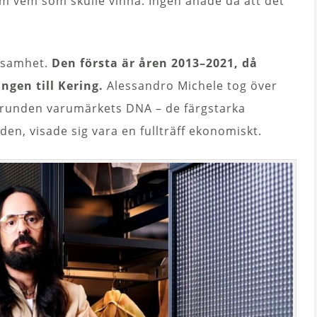
m vem som skulle vinna. Ingen anade då att det
rksamhet.
Den första är åren 2013–2021, då
ngen till Kering.
Alessandro Michele tog över
grunden varumärkets DNA – de färgstarka
en, visade sig vara en fullträff ekonomiskt.