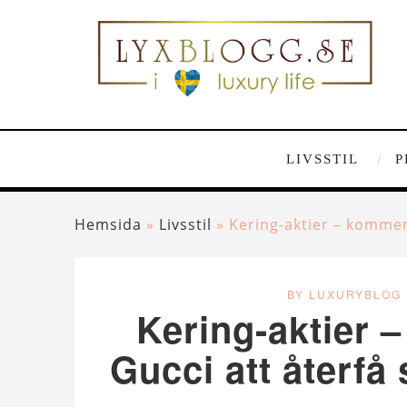
LIVSSTIL
P
Hemsida
»
Livsstil
»
Kering-aktier – kommer 
BY LUXURYBLOG
Kering-aktier –
Gucci att återfå