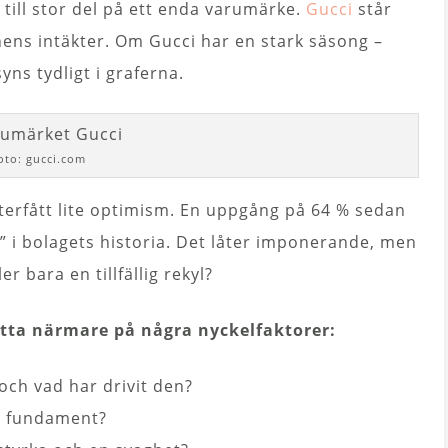
 till stor del på ett enda varumärke.
Gucci
står
nens intäkter. Om Gucci har en stark säsong –
yns tydligt i graferna.
oto: gucci.com
terfått lite optimism. En uppgång på 64 % sedan
yt” i bolagets historia. Det låter imponerande, men
er bara en tillfällig rekyl?
 titta närmare på några nyckelfaktorer:
 och vad har drivit den?
la fundament?