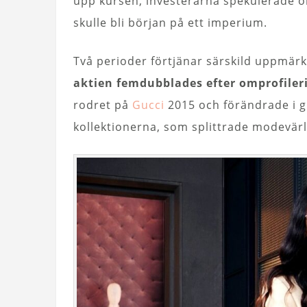
upp kursen, investerarna spekulerade o
skulle bli början på ett imperium.
Två perioder förtjänar särskild uppmä
aktien femdubblades efter omprofileri
rodret på
Gucci
2015 och förändrade i 
kollektionerna, som splittrade modevärld