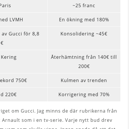
Paris
~25 franc
 med LVMH
En ökning med 180%
 av Gucci för 8,8
Konsolidering ~45€
 €
 Kering
Återhämtning från 140€ till
200€
ekord 750€
Kulmen av trenden
id 220€
Korrigering med 70%
iget om Gucci. Jag minns de där rubrikerna från
 Arnault som i en tv-serie. Varje nytt bud drev