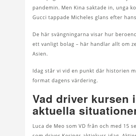
pandemin. Men Kina saktade in, unga ko
Gucci tappade Micheles glans efter han
De här svängningarna visar hur beroende
ett vanligt bolag – här handlar allt om z
Asien.
Idag står vi vid en punkt där historien
format dagens värdering.
Vad driver kursen 
aktuella situatione
Luca de Meo som VD från och med 15 
som driver Kerings aktiekurs idag. Akti