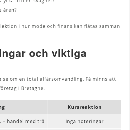
styrka och en svaghet?
e åren?
 lektion i hur mode och finans kan flätas samman
ingar och viktiga
else om en total affärsomvandling. Få minns att
företag i Bretagne.
ng
Kursreaktion
. – handel med trä
Inga noteringar