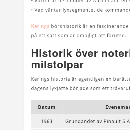
• Varför är beroendet av Gucci både en 
• Vad väntar lyxsegmentet de kommand
Kerings
börshistorik är en fascinerande
på ett sätt som är omöjligt att förutse.
Historik över noter
milstolpar
Kerings historia är egentligen en berätt
dagens lyxjätte började som ett trävaru
Datum
Evenema
1963
Grundandet av Pinault S.A