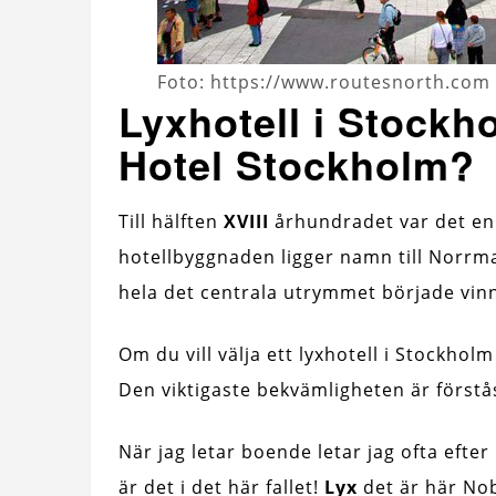
Foto: https://www.routesnorth.com
Lyxhotell i Stockh
Hotel Stockholm?
Till hälften
XVIII
århundradet var det en 
hotellbyggnaden ligger namn till Norrm
hela det centrala utrymmet började vinn
Om du vill välja ett lyxhotell i Stockhol
Den viktigaste bekvämligheten är förstås 
När jag letar boende letar jag ofta efte
är det i det här fallet!
Lyx
det är här Nob