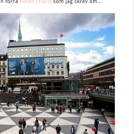
en förra
hotell i Paris
som jag skrev om…