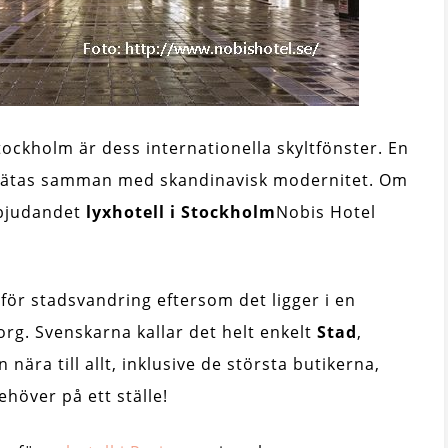
Stockholm är dess internationella skyltfönster. En
flätas samman med skandinavisk modernitet. Om
erbjudandet
lyxhotell i Stockholm
Nobis Hotel
 för stadsvandring eftersom det ligger i en
rg. Svenskarna kallar det helt enkelt
Stad
,
ära till allt, inklusive de största butikerna,
höver på ett ställe!