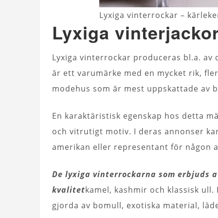
Lyxiga vinterrockar – kärleken
Lyxiga vinterjacko
Lyxiga vinterrockar produceras bl.a. av
är ett varumärke med en mycket rik, fle
modehus som är mest uppskattade av br
En karaktäristisk egenskap hos detta mär
och vitrutigt motiv. I deras annonser ka
amerikan eller representant för någon 
De lyxiga vinterrockarna som erbjuds av
kvalitet
kamel, kashmir och klassisk ull
gjorda av bomull, exotiska material, läde