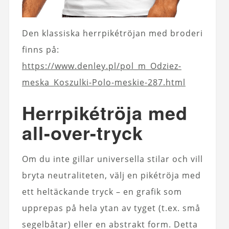
Den klassiska herrpikétröjan med broderi
finns på:
https://www.denley.pl/pol_m_Odziez-
meska_Koszulki-Polo-meskie-287.html
Herrpikétröja med
all-over-tryck
Om du inte gillar universella stilar och vill
bryta neutraliteten, välj en pikétröja med
ett heltäckande tryck – en grafik som
upprepas på hela ytan av tyget (t.ex. små
segelbåtar) eller en abstrakt form. Detta