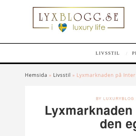
LIVSSTIL
P
Hemsida
»
Livsstil
»
Lyxmarknaden på Intern
BY LUXURYBLOG
Lyxmarknaden p
den e