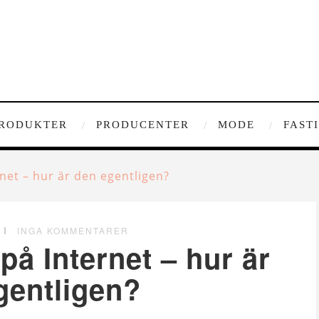
RODUKTER
PRODUCENTER
MODE
FAST
et – hur är den egentligen?
INGA KOMMENTARER
å Internet – hur är
gentligen?