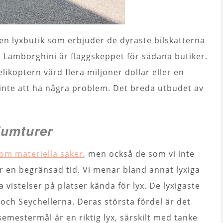
i en lyxbutik som erbjuder de dyraste bilskatterna
ler Lamborghini är flaggskeppet för sådana butiker.
optern värd flera miljoner dollar eller en
inte att ha några problem. Det breda utbudet av
iumturer
om materiella saker
, men också de som vi inte
 en begränsad tid. Vi menar bland annat lyxiga
 vistelser på platser kända för lyx. De lyxigaste
 och Seychellerna. Deras största fördel är det
emestermål är en riktig lyx, särskilt med tanke