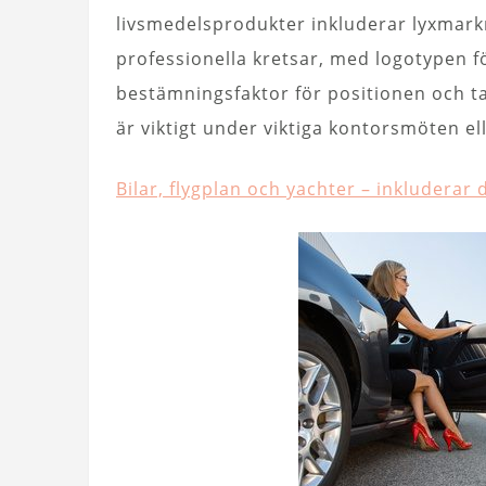
livsmedelsprodukter inkluderar lyxmark
professionella kretsar, med logotypen f
bestämningsfaktor för positionen och ta
är viktigt under viktiga kontorsmöten el
Bilar, flygplan och yachter – inkluderar