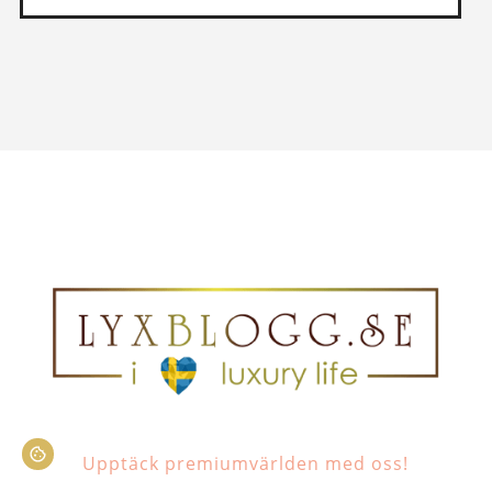
Upptäck premiumvärlden med oss!