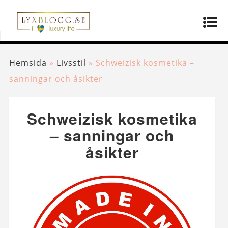
Hemsida
»
Livsstil
»
Schweizisk kosmetika –
sanningar och åsikter
Schweizisk kosmetika
– sanningar och
åsikter