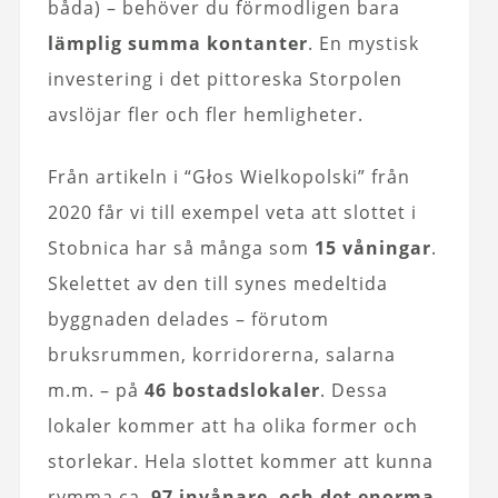
båda) – behöver du förmodligen bara
lämplig summa kontanter
. En mystisk
investering i det pittoreska Storpolen
avslöjar fler och fler hemligheter.
Från artikeln i “Głos Wielkopolski” från
2020 får vi till exempel veta att slottet i
Stobnica har så många som
15 våningar
.
Skelettet av den till synes medeltida
byggnaden delades – förutom
bruksrummen, korridorerna, salarna
m.m. – på
46 bostadslokaler
. Dessa
lokaler kommer att ha olika former och
storlekar. Hela slottet kommer att kunna
rymma ca.
97 invånare
,
och det enorma