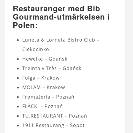
Restauranger med Bib
Gourmand-utmärkelsen i
Polen:
Luneta & Lorneta Bistro Club –
Ciekocinko
Hewelke – Gdańsk
Treinta y Très – Gdańsk
Folga – Krakow
MOLÁM – Krakow
Fromażeria – Poznań
FLÄCK. – Poznań
TU.RESTAURANT – Poznań
1911 Restaurang – Sopot