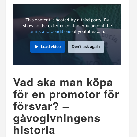
This content is hosted by a third party. By
showing the external content you accept the
terms and conditions
of youtube.com.
Load video
Don't ask again
Vad ska man köpa
för en promotor för
försvar? –
gåvogivningens
historia