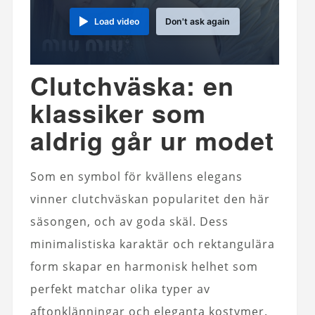
Load video
Don't ask again
Clutchväska: en
klassiker som
aldrig går ur modet
Som en symbol för kvällens elegans
vinner clutchväskan popularitet den här
säsongen, och av goda skäl. Dess
minimalistiska karaktär och rektangulära
form skapar en harmonisk helhet som
perfekt matchar olika typer av
aftonklänningar och eleganta kostymer.