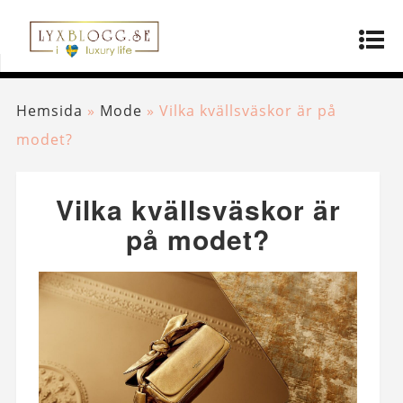
Hemsida
»
Mode
»
Vilka kvällsväskor är på
modet?
Vilka kvällsväskor är
på modet?