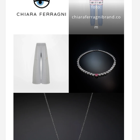
foto:
chiaraferragnibrand.co
m