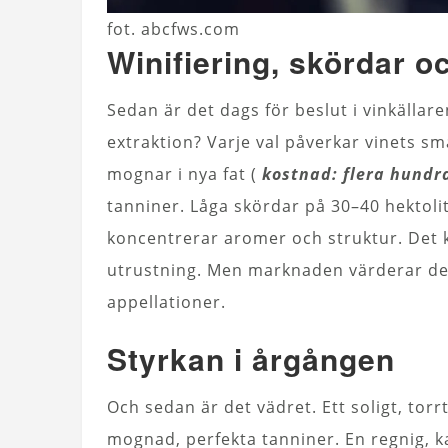
fot. abcfws.com
Winifiering, skördar oc
Sedan är det dags för beslut i vinkällare
extraktion? Varje val påverkar vinets sm
mognar i nya fat (
kostnad: flera hundra
tanniner. Låga skördar på 30–40 hektolite
koncentrerar aromer och struktur. Det 
utrustning. Men marknaden värderar det,
appellationer.
Styrkan i årgången
Och sedan är det vädret. Ett soligt, tor
mognad, perfekta tanniner. En regnig, 