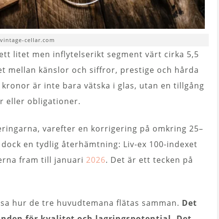
 vintage-cellar.com
t litet men inflytelserikt segment värt cirka 5,5
et mellan känslor och siffror, prestige och hårda
 kronor är inte bara vätska i glas, utan en tillgång
eller obligationer.
ringarna, varefter en korrigering på omkring 25–
dock en tydlig återhämtning: Liv-ex 100-indexet
rna fram till januari
2026
. Det är ett tecken på
 visa hur de tre huvudtemana flätas samman.
Det
unden för kvalitet och lagringspotential. Det