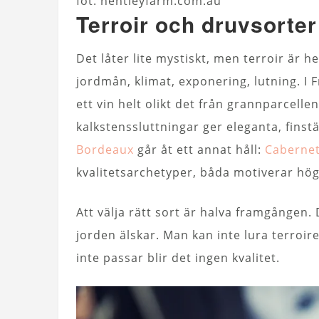
fot. hentleyfarm.com.au
Terroir och druvsorter
Det låter lite mystiskt, men terroir är h
jordmån, klimat, exponering, lutning. I 
ett vin helt olikt det från grannparcell
kalkstenssluttningar ger eleganta, finst
Bordeaux
går åt ett annat håll:
Caberne
kvalitetsarchetyper, båda motiverar höga 
Att välja rätt sort är halva framgången
jorden älskar. Man kan inte lura terroir
inte passar blir det ingen kvalitet.