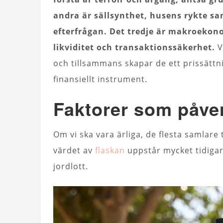
andra är sällsynthet, husens rykte s
efterfrågan. Det tredje är makroekon
likviditet och transaktionssäkerhet.
V
och tillsammans skapar de ett prissättni
finansiellt instrument.
Faktorer som påver
Om vi ska vara ärliga, de flesta samlare 
värdet av
flaskan
uppstår mycket tidigare
jordlott.