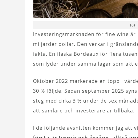
fot.
Investeringsmarknaden för fine wine är et
miljarder dollar. Den verkar i gränsland
fakta. En flaska Bordeaux för flera tusen
som lyder under samma lagar som aktier 
Oktober 2022 markerade en topp i värde
30 % följde. Sedan september 2025 syns 
steg med cirka 3 % under de sex månade
att samlare och investerare är tillbaka.
I de följande avsnitten kommer jag att
första är terroir och årgång, alltså gr