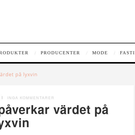
RODUKTER
PRODUCENTER
MODE
FAST
ärdet på lyxvin
INGA KOMMENTARER
påverkar värdet på
yxvin