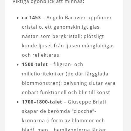
Viktiga ögonblick att minnas:
ca 1453
– Angelo Barovier uppfinner
cristallo, ett genomskinligt glas
nästan som bergkristall; plötsligt
kunde ljuset från ljusen mångfaldigas
och reflekteras
1500-talet
– filigran- och
millefioritekniker (de där färgglada
blommönstren); belysning slutar vara
enbart funktionell och blir till konst
1700–1800-talet
– Giuseppe Briati
skapar de berömda “ciocche”-
kronorna (i form av blommor och
blad), men… hemligheterna läcker