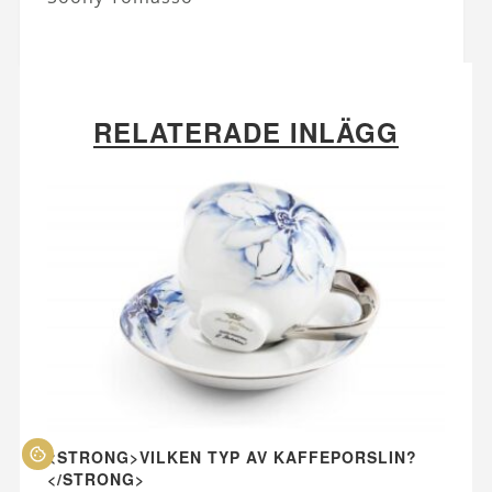
RELATERADE INLÄGG
<STRONG>VILKEN TYP AV KAFFEPORSLIN?
</STRONG>