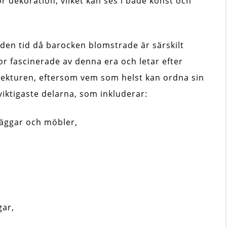
r dekoration, vilket kan ses i både konst och
den tid då barocken blomstrade är särskilt
r fascinerade av denna era och letar efter
itekturen, eftersom vem som helst kan ordna sin
viktigaste delarna, som inkluderar:
väggar och möbler,
gar,