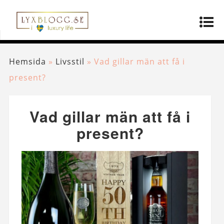
Hemsida
»
Livsstil
»
Vad gillar män att få i
present?
Vad gillar män att få i
present?