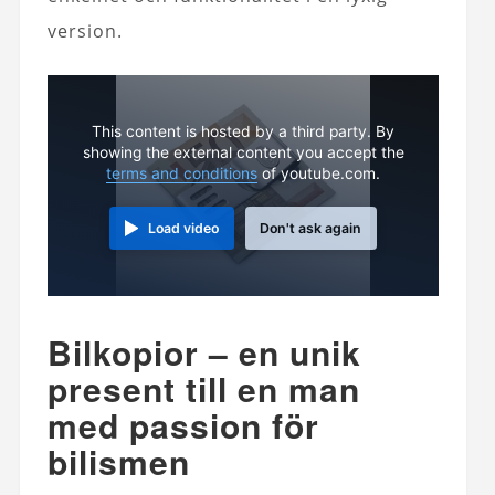
version.
This content is hosted by a third party. By
showing the external content you accept the
terms and conditions
of youtube.com.
Load video
Don't ask again
Bilkopior – en unik
present till en man
med passion för
bilismen