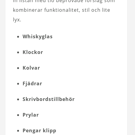
in listan med tio beprövade förslag som
kombinerar funktionalitet, stil och lite
lyx.
Whiskyglas
Klockor
Kolvar
Fjädrar
Skrivbordstillbehör
Prylar
Pengar klipp